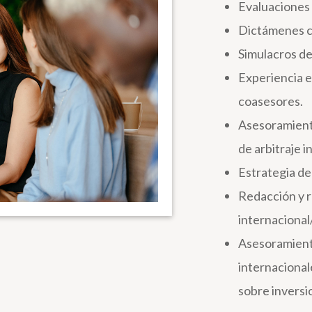
Evaluaciones d
Dictámenes co
Simulacros de 
Experiencia e
coasesores.
Asesoramien
de arbitraje 
Estrategia de 
Redacción y r
internaciona
Asesoramient
internacionale
sobre inversi