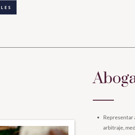
LLES
Abog
Representar a
arbitraje, med