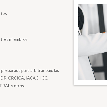
rtes
e tres miembros
 preparada para arbitrar bajo las
DR, CRCICA, IACAC, ICC,
TRAL y otros.